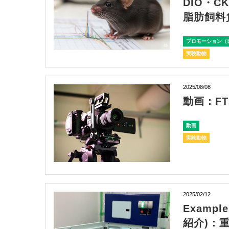
DIO・C
脂肪飼料
プロモーション（
実験動物
2025/08/08
動画：FTSC
動画
実験動物
2025/02/12
Exampl
紹介)：