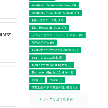
Academic Reference Archive (29)
Academic Presentation Archive (27)
飼料_試験データ集 (17)
Diet_Research_Data (17)
6Nマ
メディアプロモーション（日本語） (8)
受託前例紹介 (6)
Examples of Previous Contracts (6)
strain_characteristic (5)
Media Promotion (English) (3)
Promotion (English) 2nd tier (3)
動画 (2)
Movie (2)
実験動物用飼料事業体制の変更 (1)
カテゴリ全てを表示