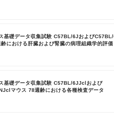
基礎データ収集試験 C57BL/6JおよびC57BL/
8週齢における肝臓および腎臓の病理組織学的評価
基礎データ収集試験 C57BL/6JJclおよび
/6NJclマウス 78週齢における各種検査データ