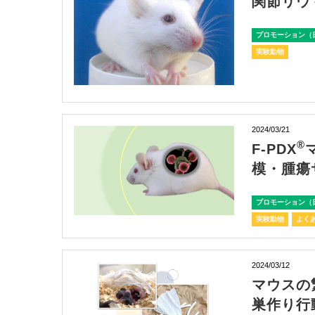
関節リウ
プロモーション（
実験動物
2024/03/21
®
F-PDX
模・腫瘍
プロモーション（
実験動物
よくあ
2024/03/12
マウスの
巣作り行