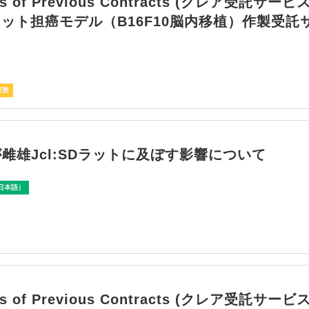
es of Previous Contracts (クレア受託サー
ラット担癌モデル（B16F10脳内移植）作製受託
業務
が雌雄Jcl:SDラットに及ぼす影響について
日本語）
es of Previous Contracts (クレア受託サー