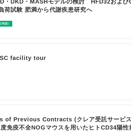
KD・DKD・MASHモデルの検討 HFD32および
負荷試験 肥満から代謝疾患研究へ
日本語）
 facility tour
es of Previous Contracts (クレア受託サー
重度免疫不全NOGマウスを用いたヒトCD34陽性