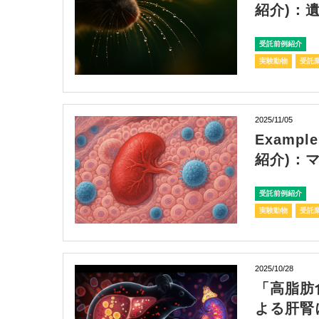
紹介)：
受託前例紹介
実験動物
受託
2025/11/05
Exampl
紹介)：
受託前例紹介
実験動物
受託
2025/10/28
「高脂肪食
よる肝腎