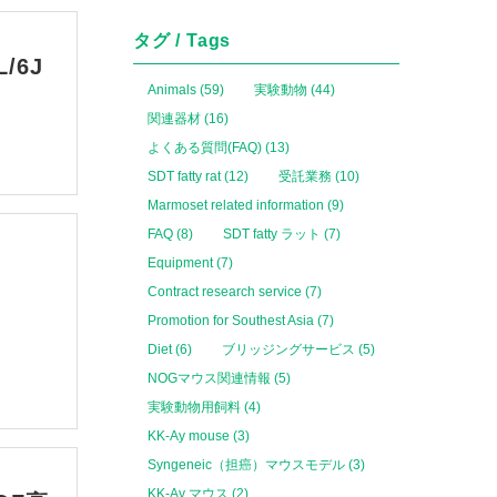
タグ / Tags
/6J
Animals (59)
実験動物 (44)
関連器材 (16)
よくある質問(FAQ) (13)
SDT fatty rat (12)
受託業務 (10)
Marmoset related information (9)
FAQ (8)
SDT fatty ラット (7)
Equipment (7)
Contract research service (7)
Promotion for Southest Asia (7)
Diet (6)
ブリッジングサービス (5)
NOGマウス関連情報 (5)
実験動物用飼料 (4)
KK-Ay mouse (3)
Syngeneic（担癌）マウスモデル (3)
KK-Ay マウス (2)