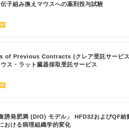
遺伝子組み換えマウスへの薬剤投与試験
業務
es of Previous Contracts (クレア受託サー
マウス・ラット臓器採取受託サービス
業務
誘発肥満 (DIO) モデル」 HFD32およびQF
における病理組織学的変化