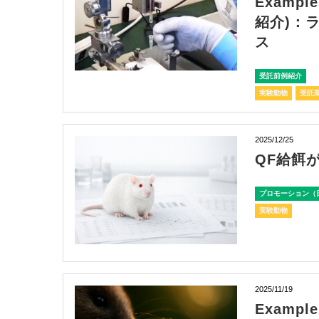
Exampl
紹介)：
ス
受託前例紹介
実験動物
受託
2025/12/25
QF給餌
プロモーション（
実験動物
2025/11/19
Exampl