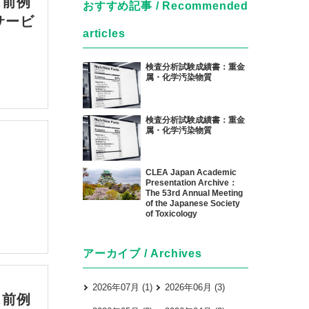
ビス前例
おすすめ記事 / Recommended
サービ
articles
検査分析試験成績書：重金
属・化学汚染物質
検査分析試験成績書：重金
属・化学汚染物質
CLEA Japan Academic
Presentation Archive：
The 53rd Annual Meeting
of the Japanese Society
of Toxicology
アーカイブ / Archives
2026年07月 (1)
2026年06月 (3)
ビス前例