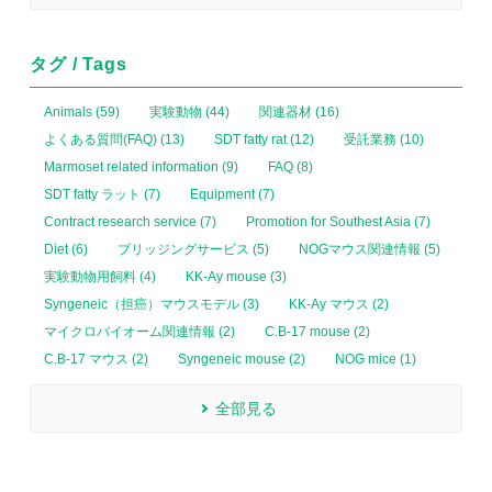
タグ / Tags
Animals (59)
実験動物 (44)
関連器材 (16)
よくある質問(FAQ) (13)
SDT fatty rat (12)
受託業務 (10)
Marmoset related information (9)
FAQ (8)
SDT fatty ラット (7)
Equipment (7)
Contract research service (7)
Promotion for Southest Asia (7)
Diet (6)
ブリッジングサービス (5)
NOGマウス関連情報 (5)
実験動物用飼料 (4)
KK-Ay mouse (3)
Syngeneic（担癌）マウスモデル (3)
KK-Ay マウス (2)
マイクロバイオーム関連情報 (2)
C.B-17 mouse (2)
C.B-17 マウス (2)
Syngeneic mouse (2)
NOG mice (1)
全部見る