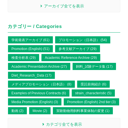
アーカイブ全てを表示
カテゴリー / Categories
学術発表アーカイブ (61)
プロモーション（日本語） (54)
Promotion (English) (51)
参考文献アーカイブ (29)
検査分析表 (29)
Academic Reference Archive (29)
Academic Presentation Archive (27)
飼料_試験データ集 (17)
Diet_Research_Data (17)
メディアプロモーション（日本語） (8)
受託前例紹介 (6)
Examples of Previous Contracts (6)
strain_characteristic (5)
Media Promotion (English) (3)
Promotion (English) 2nd tier (3)
動画 (2)
Movie (2)
実験動物用飼料事業体制の変更 (1)
カテゴリ全てを表示