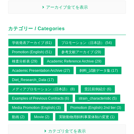
アーカイブ全てを表示
カテゴリー / Categories
学術発表アーカイブ (61)
プロモーション（日本語） (54)
Promotion (English) (51)
参考文献アーカイブ (29)
検査分析表 (29)
Academic Reference Archive (29)
Academic Presentation Archive (27)
飼料_試験データ集 (17)
Diet_Research_Data (17)
メディアプロモーション（日本語） (8)
受託前例紹介 (6)
Examples of Previous Contracts (6)
strain_characteristic (5)
Media Promotion (English) (3)
Promotion (English) 2nd tier (3)
動画 (2)
Movie (2)
実験動物用飼料事業体制の変更 (1)
カテゴリ全てを表示