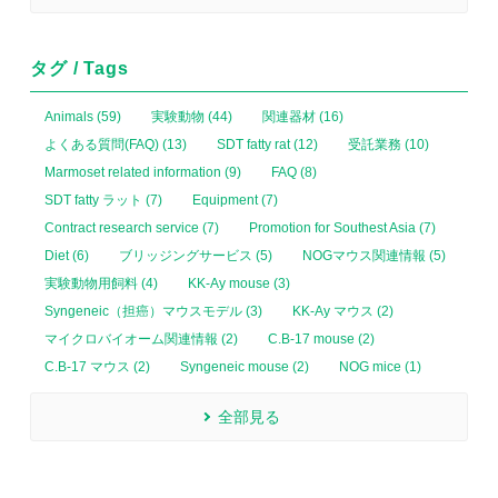
タグ / Tags
Animals (59)
実験動物 (44)
関連器材 (16)
よくある質問(FAQ) (13)
SDT fatty rat (12)
受託業務 (10)
Marmoset related information (9)
FAQ (8)
SDT fatty ラット (7)
Equipment (7)
Contract research service (7)
Promotion for Southest Asia (7)
Diet (6)
ブリッジングサービス (5)
NOGマウス関連情報 (5)
実験動物用飼料 (4)
KK-Ay mouse (3)
Syngeneic（担癌）マウスモデル (3)
KK-Ay マウス (2)
マイクロバイオーム関連情報 (2)
C.B-17 mouse (2)
C.B-17 マウス (2)
Syngeneic mouse (2)
NOG mice (1)
全部見る