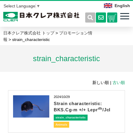
English
Select Language
▼
日本クレア株式会社 トップ
>
プロモーション情
報
> strain_characteristic
strain_characteristic
新しい順 |
古い順
2024/10/29
Strain characteristic:
db
BKS.Cg-m +/+ Lepr
/Jcl
strain_characteristic
Animals