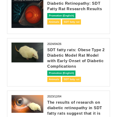
Diabetic Retinopathy: SDT
Fatty Rat Research Results
Promotion (English)
Animals
SDT fatty rat
2024/04/26
SDT fatty rats: Obese Type 2
Diabetic Model Rat Model
with Early Onset of Diabetic
Complications
Promotion (English)
Animals
SDT fatty rat
2023/12/04
The results of research on
diabetic retinopathy in SDT
fatty rats suggest that it is