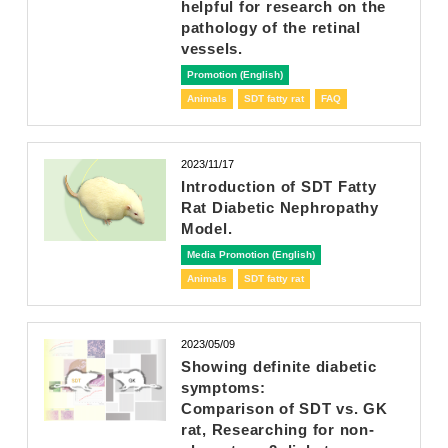
helpful for research on the
pathology of the retinal
vessels.
Promotion (English)
Animals
SDT fatty rat
FAQ
2023/11/17
Introduction of SDT Fatty
Rat Diabetic Nephropathy
Model.
Media Promotion (English)
Animals
SDT fatty rat
2023/05/09
Showing definite diabetic
symptoms:
Comparison of SDT vs. GK
rat, Researching for non-