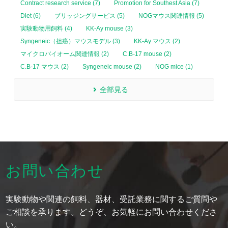
Contract research service (7)
Promotion for Southest Asia (7)
Diet (6)
ブリッジングサービス (5)
NOGマウス関連情報 (5)
実験動物用飼料 (4)
KK-Ay mouse (3)
Syngeneic（担癌）マウスモデル (3)
KK-Ay マウス (2)
マイクロバイオーム関連情報 (2)
C.B-17 mouse (2)
C.B-17 マウス (2)
Syngeneic mouse (2)
NOG mice (1)
全部見る
お問い合わせ
実験動物や関連の飼料、器材、受託業務に関するご質問や
ご相談を承ります。どうぞ、お気軽にお問い合わせくださ
い。