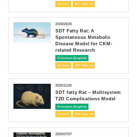
Animals
SDT fatty rat
2026/03/25
SDT Fatty Rat: A
Spontaneous Metabolic
Disease Model for CKM-
related Research
Promotion (English)
Animals
SDT fatty rat
2025/11/28
SDT fatty Rat – Multisystem
T2D Complications Model
Promotion (English)
Animals
SDT fatty rat
2025/07/07