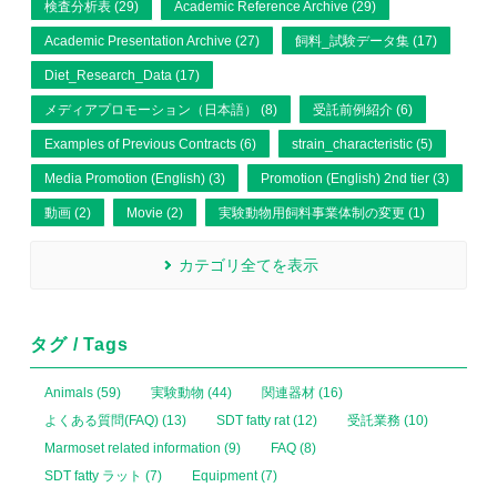
検査分析表 (29)
Academic Reference Archive (29)
Academic Presentation Archive (27)
飼料_試験データ集 (17)
Diet_Research_Data (17)
メディアプロモーション（日本語） (8)
受託前例紹介 (6)
Examples of Previous Contracts (6)
strain_characteristic (5)
Media Promotion (English) (3)
Promotion (English) 2nd tier (3)
動画 (2)
Movie (2)
実験動物用飼料事業体制の変更 (1)
カテゴリ全てを表示
タグ / Tags
Animals (59)
実験動物 (44)
関連器材 (16)
よくある質問(FAQ) (13)
SDT fatty rat (12)
受託業務 (10)
Marmoset related information (9)
FAQ (8)
SDT fatty ラット (7)
Equipment (7)