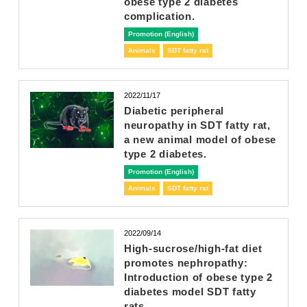
obese type 2 diabetes
complication.
Promotion (English)
Animals
SDT fatty rat
2022/11/17
Diabetic peripheral
neuropathy in SDT fatty rat,
a new animal model of obese
type 2 diabetes.
Promotion (English)
Animals
SDT fatty rat
2022/09/14
High-sucrose/high-fat diet
promotes nephropathy:
Introduction of obese type 2
diabetes model SDT fatty
rats