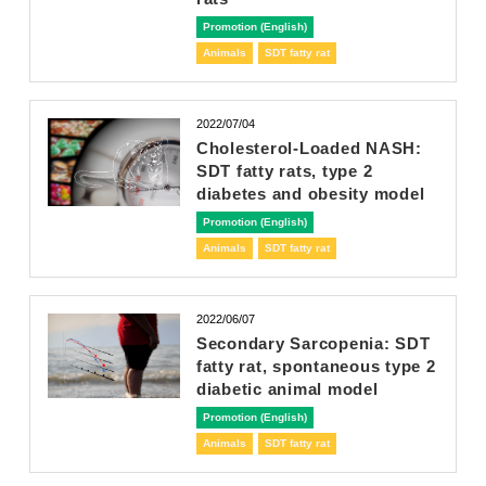
Promotion (English)
Animals
SDT fatty rat
2022/07/04
Cholesterol-Loaded NASH:
SDT fatty rats, type 2
diabetes and obesity model
Promotion (English)
Animals
SDT fatty rat
2022/06/07
Secondary Sarcopenia: SDT
fatty rat, spontaneous type 2
diabetic animal model
Promotion (English)
Animals
SDT fatty rat