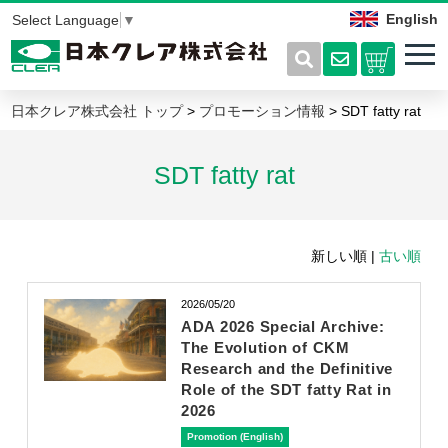
English
Select Language
▼
日本クレア株式会社 トップ
>
プロモーション情報
> SDT fatty rat
SDT fatty rat
新しい順 |
古い順
2026/05/20
ADA 2026 Special Archive:
The Evolution of CKM
Research and the Definitive
Role of the SDT fatty Rat in
2026
Promotion (English)