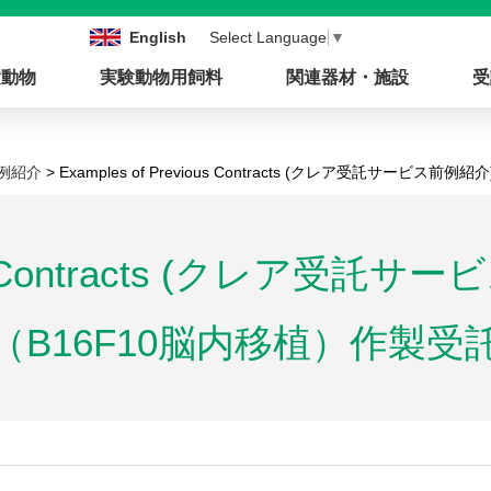
English
Select Language
▼
験動物
実験動物用飼料
関連器材・施設
受
例紹介
> Examples of Previous Contracts (クレア受託サ
vious Contracts (クレア
（B16F10脳内移植）作製受