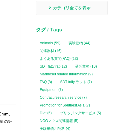
カテゴリ全てを表示
タグ / Tags
Animals (59)
実験動物 (44)
関連器材 (16)
よくある質問(FAQ) (13)
SDT fatty rat (12)
受託業務 (10)
Marmoset related information (9)
FAQ (8)
SDT fatty ラット (7)
Equipment (7)
Contract research service (7)
Promotion for Southest Asia (7)
Diet (6)
ブリッジングサービス (5)
5mm、
NOGマウス関連情報 (5)
定量の細
実験動物用飼料 (4)