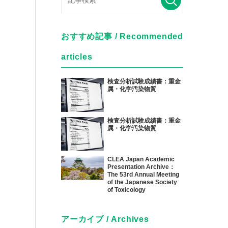
おすすめ記事 / Recommended
articles
検査分析試験成績書：重金
属・化学汚染物質
検査分析試験成績書：重金
属・化学汚染物質
CLEA Japan Academic
Presentation Archive：
The 53rd Annual Meeting
of the Japanese Society
of Toxicology
アーカイブ / Archives