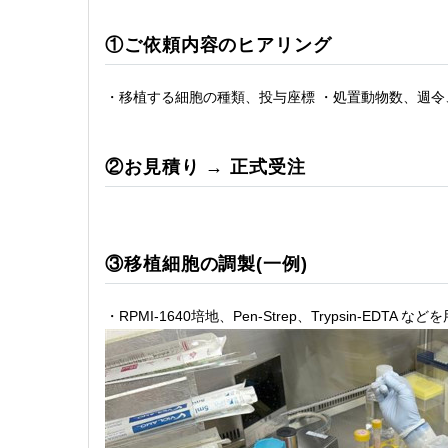
①ご依頼内容のヒアリング
・移植する細胞の種類、投与座標 ・処置動物数、週
②お見積り → 正式受注
③移植細胞の調製(一例)
・RPMI-1640培地、Pen-Strep、Trypsin-EDT