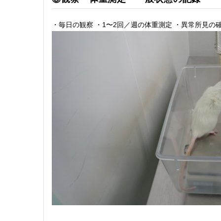
・毎日の観察 ・1〜2回／週の体重測定 ・異常所見の