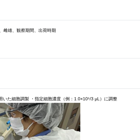
令、雌雄、観察期間、出荷時期
A などを用いた細胞調製 ・指定細胞濃度（例：1.0×10⁵/3 µL）に調整