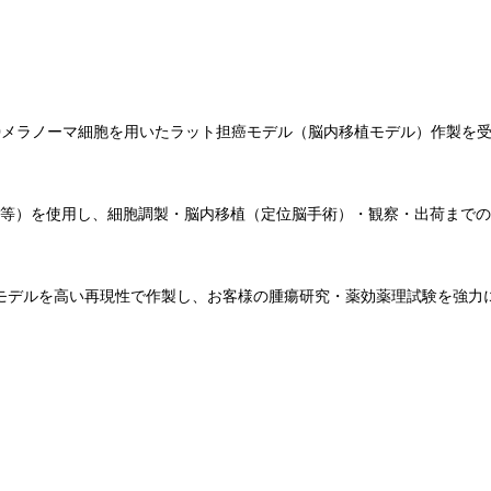
10メラノーマ細胞を用いたラット担癌モデル（脳内移植モデル）作製を
SD 等）を使用し、細胞調製・脳内移植（定位脳手術）・観察・出荷まで
モデルを高い再現性で作製し、お客様の腫瘍研究・薬効薬理試験を強力