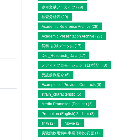
参考文献アーカイブ (29)
検査分析表 (29)
Academic Reference Archive (29)
Academic Presentation Archive (27)
飼料_試験データ集 (17)
Diet_Research_Data (17)
メディアプロモーション（日本語） (8)
受託前例紹介 (6)
Examples of Previous Contracts (6)
strain_characteristic (5)
Media Promotion (English) (3)
Promotion (English) 2nd tier (3)
動画 (2)
Movie (2)
実験動物用飼料事業体制の変更 (1)