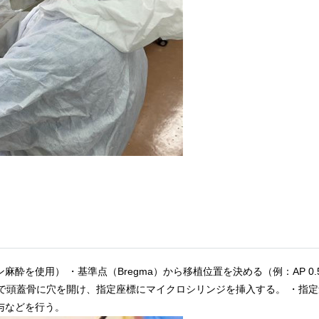
を使用） ・基準点（Bregma）から移植位置を決める（例：AP 0.
・ドリルで頭蓋骨に穴を開け、指定座標にマイクロシリンジを挿入する。 ・指
与などを行う。