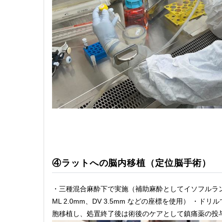
④ラットへの脳内移植（定位脳手術）
・三種混合麻酔下で実施（補助麻酔としてイソフルラン麻酔
ML 2.0mm、DV 3.5mm などの座標を使用） 
胞移植し、処置終了後は術後のケアとして鎮痛薬の投