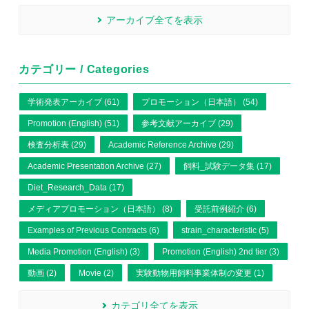
アーカイブ全てを表示
カテゴリー / Categories
学術発表アーカイブ (61)
プロモーション（日本語） (54)
Promotion (English) (51)
参考文献アーカイブ (29)
検査分析表 (29)
Academic Reference Archive (29)
Academic Presentation Archive (27)
飼料_試験データ集 (17)
Diet_Research_Data (17)
メディアプロモーション（日本語） (8)
受託前例紹介 (6)
Examples of Previous Contracts (6)
strain_characteristic (5)
Media Promotion (English) (3)
Promotion (English) 2nd tier (3)
動画 (2)
Movie (2)
実験動物用飼料事業体制の変更 (1)
カテゴリ全てを表示