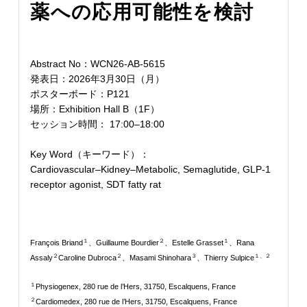
薬への応用可能性を検討
Abstract No：WCN26-AB-5615
発表日：2026年3月30日（月）
ポスターボード：P121
場所：Exhibition Hall B（1F）
セッション時間： 17:00–18:00
Key Word（キーワード）：
Cardiovascular–Kidney–Metabolic, Semaglutide, GLP-1
receptor agonist, SDT fatty rat
１
２
１
François Briand
、Guillaume Bourdier
、Estelle Grasset
、Rana
２
２
３
１、２
Assaly
Caroline Dubroca
、Masami Shinohara
、Thierry Sulpice
１
Physiogenex, 280 rue de l’Hers, 31750, Escalquens, France
２
Cardiomedex, 280 rue de l’Hers, 31750, Escalquens, France