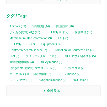
タグ / Tags
Animals (59)
実験動物 (44)
関連器材 (16)
よくある質問(FAQ) (13)
SDT fatty rat (12)
受託業務 (10)
Marmoset related information (9)
FAQ (8)
SDT fatty ラット (7)
Equipment (7)
Contract research service (7)
Promotion for Southest Asia (7)
Diet (6)
ブリッジングサービス (5)
NOGマウス関連情報 (5)
実験動物用飼料 (4)
KK-Ay mouse (3)
Syngeneic（担癌）マウスモデル (3)
KK-Ay マウス (2)
マイクロバイオーム関連情報 (2)
C.B-17 mouse (2)
C.B-17 マウス (2)
Syngeneic mouse (2)
NOG mice (1)
全部見る