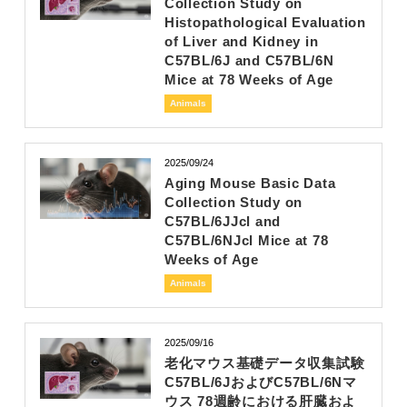
Collection Study on
Histopathological Evaluation
of Liver and Kidney in
C57BL/6J and C57BL/6N
Mice at 78 Weeks of Age
Animals
2025/09/24
Aging Mouse Basic Data
Collection Study on
C57BL/6JJcl and
C57BL/6NJcl Mice at 78
Weeks of Age
Animals
2025/09/16
老化マウス基礎データ収集試験
C57BL/6JおよびC57BL/6Nマ
ウス 78週齢における肝臓およ