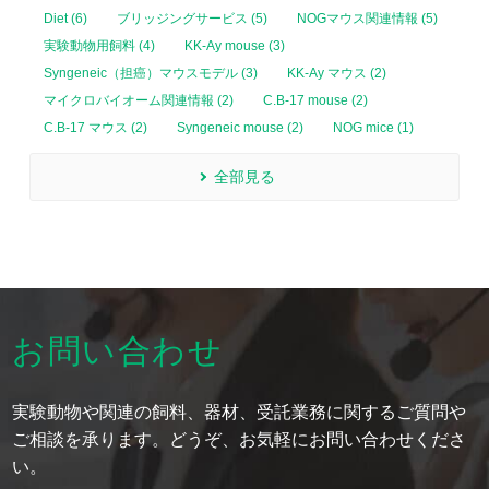
Diet (6)
ブリッジングサービス (5)
NOGマウス関連情報 (5)
実験動物用飼料 (4)
KK-Ay mouse (3)
Syngeneic（担癌）マウスモデル (3)
KK-Ay マウス (2)
マイクロバイオーム関連情報 (2)
C.B-17 mouse (2)
C.B-17 マウス (2)
Syngeneic mouse (2)
NOG mice (1)
全部見る
お問い合わせ
実験動物や関連の飼料、器材、受託業務に関するご質問や
ご相談を承ります。どうぞ、お気軽にお問い合わせくださ
い。