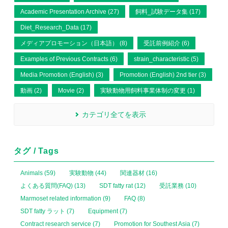
Academic Presentation Archive (27)
飼料_試験データ集 (17)
Diet_Research_Data (17)
メディアプロモーション（日本語） (8)
受託前例紹介 (6)
Examples of Previous Contracts (6)
strain_characteristic (5)
Media Promotion (English) (3)
Promotion (English) 2nd tier (3)
動画 (2)
Movie (2)
実験動物用飼料事業体制の変更 (1)
カテゴリ全てを表示
タグ / Tags
Animals (59)
実験動物 (44)
関連器材 (16)
よくある質問(FAQ) (13)
SDT fatty rat (12)
受託業務 (10)
Marmoset related information (9)
FAQ (8)
SDT fatty ラット (7)
Equipment (7)
Contract research service (7)
Promotion for Southest Asia (7)