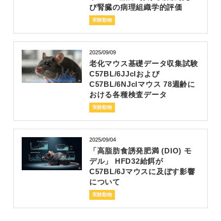
び腎臓の病理組織学的評価
実験動物
2025/09/09
老化マウス基礎データ収集試験
C57BL/6JJclおよび
C57BL/6NJclマウス 78週齢に
おける各種検査データ
実験動物
2025/09/04
「高脂肪食誘発肥満 (DIO) モ
デル」 HFD32給餌が
C57BL/6Jマウスに及ぼす影響
について
実験動物