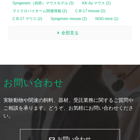
Syngeneic（担癌）マウスモデル (3)
KK-Ay マウス (2)
マイクロバイオーム関連情報 (2)
C.B-17 mouse (2)
C.B-17 マウス (2)
Syngeneic mouse (2)
NOG mice (1)
全部見る
お問い合わせ
実験動物や関連の飼料、器材、受託業務に関するご質問や
ご相談を承ります。どうぞ、お気軽にお問い合わせくださ
い。
お問い合わせ