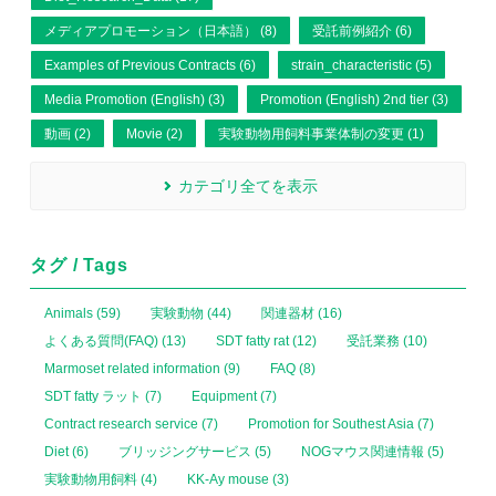
メディアプロモーション（日本語） (8)
受託前例紹介 (6)
Examples of Previous Contracts (6)
strain_characteristic (5)
Media Promotion (English) (3)
Promotion (English) 2nd tier (3)
動画 (2)
Movie (2)
実験動物用飼料事業体制の変更 (1)
カテゴリ全てを表示
タグ / Tags
Animals (59)
実験動物 (44)
関連器材 (16)
よくある質問(FAQ) (13)
SDT fatty rat (12)
受託業務 (10)
Marmoset related information (9)
FAQ (8)
SDT fatty ラット (7)
Equipment (7)
Contract research service (7)
Promotion for Southest Asia (7)
Diet (6)
ブリッジングサービス (5)
NOGマウス関連情報 (5)
実験動物用飼料 (4)
KK-Ay mouse (3)