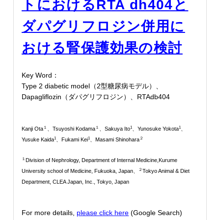
トにおけるRTA dh404と
ダパグリフロジン併用に
おける腎保護効果の検討
Key Word：
Type 2 diabetic model（2型糖尿病モデル）、
Dapagliflozin（ダパグリフロジン）、RTAdb404
１
１
1
1
Kanji Ota
、
Tsuyoshi Kodama
、Sakuya Ito
、Yunosuke Yokota
、
1
1
２
Yusuke Kaida
、Fukami Kei
、
Masami Shinohara
１
Division of Nephrology, Department of Internal Medicine,Kurume
２
University school of Medicine, Fukuoka, Japan、
Tokyo Animal & Diet
Department, CLEA Japan, Inc., Tokyo, Japan
For more details,
please click here
(Google Search)