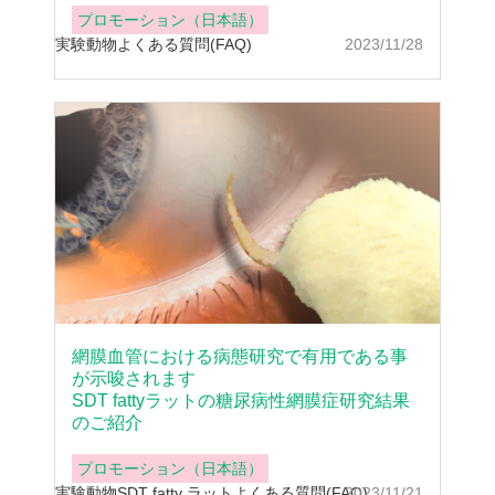
プロモーション（日本語）
実験動物
よくある質問(FAQ)
2023/11/28
網膜血管における病態研究で有用である事
が示唆されます
SDT fattyラットの糖尿病性網膜症研究結果
のご紹介
プロモーション（日本語）
実験動物
SDT fatty ラット
よくある質問(FAQ)
2023/11/21