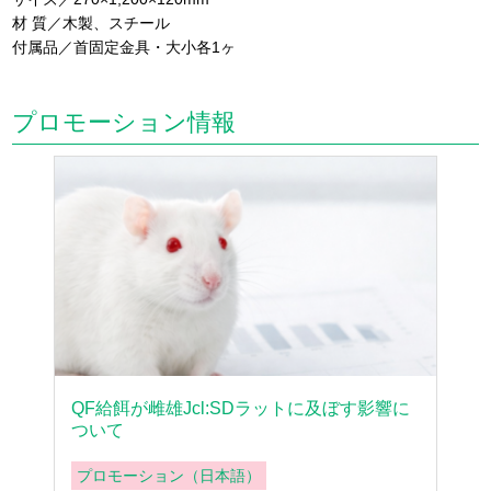
材 質／木製、スチール
付属品／首固定金具・大小各1ヶ
プロモーション情報
QF給餌が雌雄Jcl:SDラットに及ぼす影響に
ついて
プロモーション（日本語）