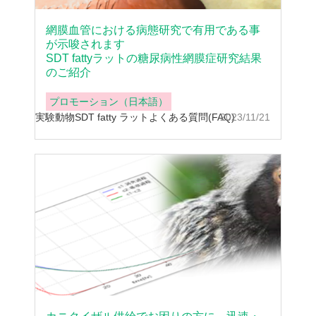
網膜血管における病態研究で有用である事
が示唆されます
SDT fattyラットの糖尿病性網膜症研究結果
のご紹介
プロモーション（日本語）
実験動物
SDT fatty ラット
よくある質問(FAQ)
2023/11/21