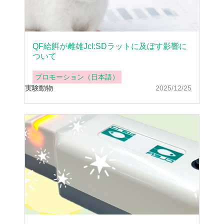
QF給餌が雌雄Jcl:SDラットに及ぼす影響に
ついて
プロモーション（日本語）
実験動物
2025/12/25