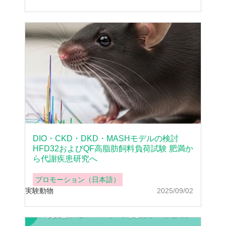
DIO・CKD・DKD・MASHモデルの検討
HFD32およびQF高脂肪飼料負荷試験 肥満か
ら代謝疾患研究へ
プロモーション（日本語）
実験動物
2025/09/02