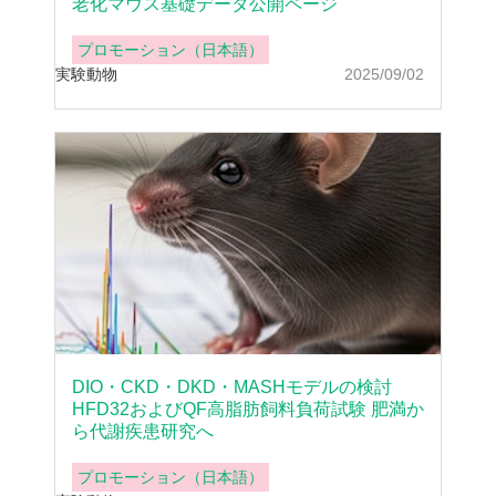
老化マウス基礎データ公開ページ
プロモーション（日本語）
実験動物
2025/09/02
DIO・CKD・DKD・MASHモデルの検討
HFD32およびQF高脂肪飼料負荷試験 肥満か
ら代謝疾患研究へ
プロモーション（日本語）