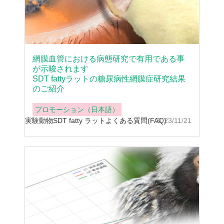
網膜血管における病態研究で有用である事
が示唆されます
SDT fattyラットの糖尿病性網膜症研究結果
のご紹介
プロモーション（日本語）
実験動物
SDT fatty ラット
よくある質問(FAQ)
2023/11/21