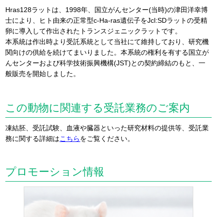
Hras128ラットは、1998年、国立がんセンター(当時)の津田洋幸博
士により、ヒト由来の正常型c-Ha-ras遺伝子をJcl:SDラットの受精
卵に導入して作出されたトランスジェニックラットです。
本系統は作出時より受託系統として当社にて維持しており、研究機
関向けの供給を続けてまいりました。本系統の権利を有する国立が
んセンターおよび科学技術振興機構(JST)との契約締結のもと、一
般販売を開始しました。
この動物に関連する受託業務のご案内
凍結胚、受託試験、血液や臓器といった研究材料の提供等、受託業
務に関する詳細は
こちら
をご覧ください。
プロモーション情報