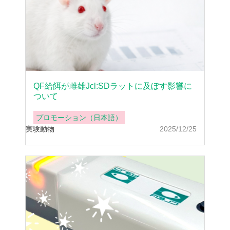
QF給餌が雌雄Jcl:SDラットに及ぼす影響に
ついて
プロモーション（日本語）
実験動物
2025/12/25