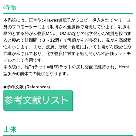
特徴
本系統には、正常型c-Ha-ras遺伝子が３コピー導入されており、自
身のプロモーターにより制御され全臓器で発現しています。乳腺を
標的とする発がん物質MNU、DMBAなどの化学発がん物質を投与す
ると極めて短期間（８～12週）で乳腺がんが多発し、発がん高感受
性を示します。また、皮膚、膀胱、食道においても発がん感受性の
亢進が示されており、化学物質に対する短期発がん性評価ラットモ
デルとして有用です。
本系統は、雄Tgラット×雌SDラットの戻し交配で維持され、Hemi
型(tg/wt)個体での提供となります。
◆参考文献 (References)
由来